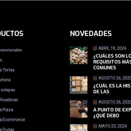
DUCTOS
NOVEDADES
ABRIL 19, 2024
nvencionales
¿CUÁLES SON L
ro
REQUISITOS MÁ
COMUNES
a Tortas
AGOSTO 26, 202
nchera
¿CUÁL ES LA HI
 solapas
DE LAS
hivadoras
AGOSTO 26, 202
A PUNTO DE EX
a Pizza
¿QUÉ DEBO
ra Ecommerce
MAYO 23, 2024
a Frutas