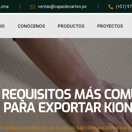
 Lima
ventas@cajasdecarton.pe
(+51) 9
CIO
CONÓCENOS
PRODUCTOS
PROYECTOS
 REQUISITOS MÁS COM
 PARA EXPORTAR KIO
ITOS MÁS COMUNES DE LAS CAJAS DE CARTÓN PARA EXPORTAR K