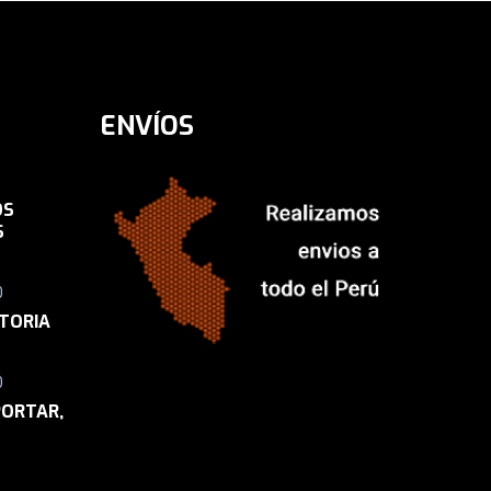
ENVÍOS
OS
S
0
STORIA
0
PORTAR,