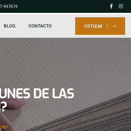
77-447619
BLOG
CONTACTO
COTIZAR
UNES DE LAS
N?
ION?